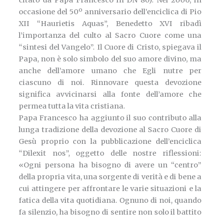
citato da Papa Francesco in DN 80). Nel 2006, in
occasione del 50º anniversario dell’enciclica di Pio
XII “Haurietis Aquas”, Benedetto XVI ribadì
l’importanza del culto al Sacro Cuore come una
“sintesi del Vangelo”. Il Cuore di Cristo, spiegava il
Papa, non è solo simbolo del suo amore divino, ma
anche dell’amore umano che Egli nutre per
ciascuno di noi. Rinnovare questa devozione
significa avvicinarsi alla fonte dell’amore che
permea tutta la vita cristiana.
Papa Francesco ha aggiunto il suo contributo alla
lunga tradizione della devozione al Sacro Cuore di
Gesù proprio con la pubblicazione dell’enciclica
“Dilexit nos”, oggetto delle nostre riflessioni:
«Ogni persona ha bisogno di avere un “centro”
della propria vita, una sorgente di verità e di bene a
cui attingere per affrontare le varie situazioni e la
fatica della vita quotidiana. Ognuno di noi, quando
fa silenzio, ha bisogno di sentire non solo il battito