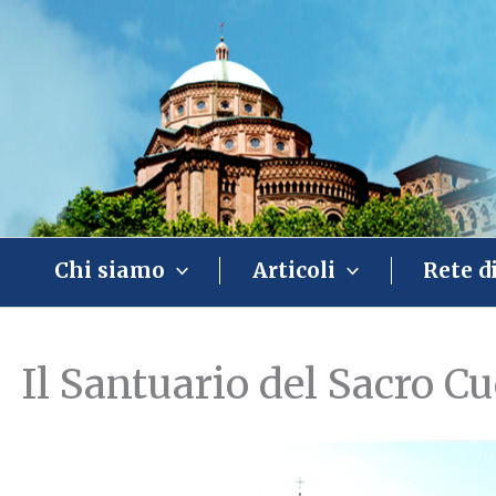
Vai
al
contenuto
Chi siamo
Articoli
Rete d
Il Santuario del Sacro C