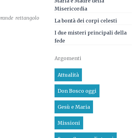
Maria è Madre della
Misericordia
grande rettangolo
La bontà dei corpi celesti
I due misteri principali della
fede
Argomenti
Attualità
Don Bosco oggi
Gesù e Maria
Missioni