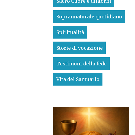
Sacro Cuore e dintorni
Soprannaturale quotidiano
Spiritualità
Storie di vocazione
Testimoni della fede
Vita del Santuario