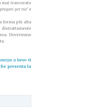
a mai trascurato
i pregare per me’
e
la forma più alta
 distrattamente
essa. Dovremmo
ta.
n mezzo a loro»
ti
 che presenta la