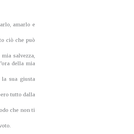
arlo, amarlo e
tto ciò che può
 mia salvezza,
l’ora della mia
 la sua giusta
ero tutto dalla
odo che non ti
voto.