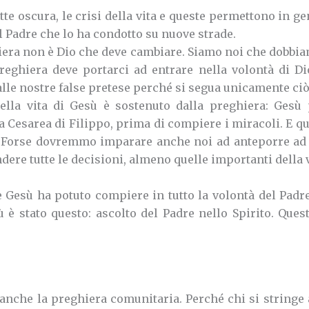
te oscura, le crisi della vita e queste permettono in ge
el Padre che lo ha condotto su nuove strade.
hiera non è Dio che deve cambiare. Siamo noi che dobbi
eghiera deve portarci ad entrare nella volontà di Dio
alle nostre false pretese perché si segua unicamente ciò
lla vita di Gesù è sostenuto dalla preghiera: Gesù
 a Cesarea di Filippo, prima di compiere i miracoli. E qu
.
Forse dovremmo imparare anche noi ad anteporre ad 
e tutte le decisioni, almeno quelle importanti della vi
se Gesù ha potuto compiere in tutto la volontà del Padr
 è stato questo: ascolto del Padre nello Spirito. Quest
 anche la preghiera comunitaria.
Perché chi si stringe 