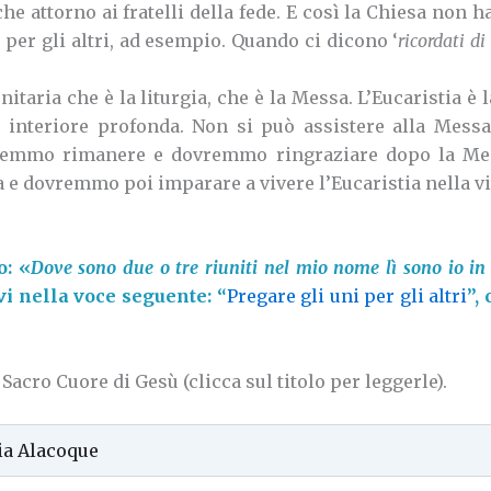
e attorno ai fratelli della fede. E così la Chiesa non h
 per gli altri, ad esempio. Quando ci dicono ‘
ricordati d
taria che è la liturgia, che è la Messa.
L’Eucaristia è 
 interiore profonda. Non si può assistere alla Messa
remmo rimanere e dovremmo ringraziare dopo la M
 e dovremmo poi imparare a vivere l’Eucaristia nella vi
o: «
Dove sono due o tre riuniti nel mio nome lì sono io i
ovi nella voce seguente: “
Pregare gli uni per gli altri
”,
Sacro Cuore di Gesù (clicca sul titolo per leggerle).
ia Alacoque