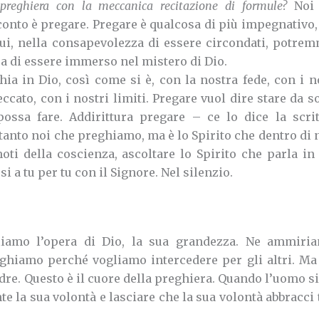
reghiera con la meccanica recitazione di formule?
Noi 
 conto è pregare. Pregare è qualcosa di più impegnativo
Lui, nella consapevolezza di essere circondati, potre
sa di essere immerso nel mistero di Dio.
ia in Dio, così come si è, con la nostra fede, con i n
cato, con i nostri limiti. Pregare vuol dire stare da so
ssa fare. Addirittura pregare – ce lo dice la scrit
anto noi che preghiamo, ma è lo Spirito che dentro di 
oti della coscienza, ascoltare lo Spirito che parla in 
si a tu per tu con il Signore. Nel silenzio.
amo l’opera di Dio, la sua grandezza. Ne ammiriam
iamo perché vogliamo intercedere per gli altri. Ma 
dre. Questo è il cuore della preghiera.
Quando l’uomo si
e la sua volontà e lasciare che la sua volontà abbracci 