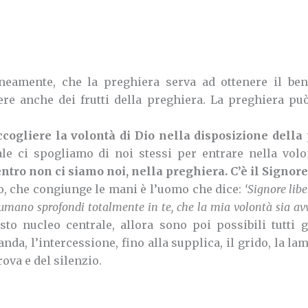
neamente, che la preghiera serva ad ottenere il ben
ere anche dei frutti della preghiera. La preghiera pu
ccogliere la volontà di Dio nella disposizione della 
le ci spogliamo di noi stessi per entrare nella volo
entro non ci siamo noi, nella preghiera. C’è il Signore
io, che congiunge le mani è l’uomo che dice:
‘Signore lib
io umano sprofondi totalmente in te, che la mia volontà sia avv
o nucleo centrale, allora sono poi possibili tutti gl
nda, l’intercessione, fino alla supplica, il grido, la l
ova e del silenzio.