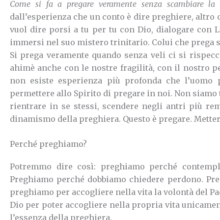
Come si fa a pregare veramente senza scambiare la p
dall’esperienza che un conto è dire preghiere, altro
vuol dire porsi a tu per tu con Dio, dialogare con 
immersi nel suo mistero trinitario. Colui che prega 
Si prega veramente quando senza veli ci si rispecch
ahimè anche con le nostre fragilità, con il nostro pec
non esiste esperienza più profonda che l’uomo po
permettere allo Spirito di pregare in noi.
Non siamo t
rientrare in se stessi, scendere negli antri più rem
dinamismo della preghiera. Questo è pregare.
Metter
Perché preghiamo?
Potremmo dire così: preghiamo perché contempli
Preghiamo perché dobbiamo chiedere perdono. Pregh
preghiamo per accogliere nella vita la volontà del Pa
Dio per poter accogliere nella propria vita unicament
l’essenza della preghiera.