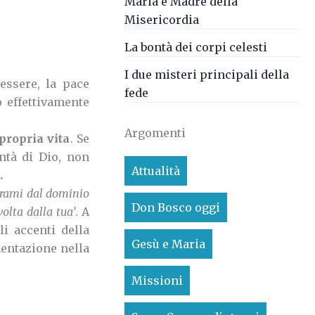
Maria è Madre della
Misericordia
La bontà dei corpi celesti
I due misteri principali della
essere, la pace
fede
ò effettivamente
Argomenti
propria vita
. Se
ntà di Dio, non
Attualità
.
erami dal dominio
Don Bosco oggi
olta dalla tua’
. A
i accenti della
Gesù e Maria
amentazione nella
Missioni