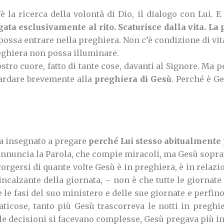
la ricerca della volontà di Dio, il dialogo con Lui. E 
gata esclusivamente al rito. Scaturisce dalla vita. La
ossa entrare nella preghiera. Non c’è condizione di vi
reghiera non possa illuminare.
o cuore, fatto di tante cose, davanti al Signore. Ma p
uardare brevemente alla
preghiera di Gesù
. Perché è G
ha insegnato a pregare
perché Lui stesso abitualmente
annuncia la Parola, che compie miracoli, ma Gesù sopra
orgersi di quante volte Gesù è in preghiera, è in relazio
incalzante della giornata, – non è che tutte le giornate
le fasi del suo ministero e delle sue giornate e perfino
aticose, tanto più Gesù trascorreva le notti in preghie
le decisioni si facevano complesse, Gesù pregava più i