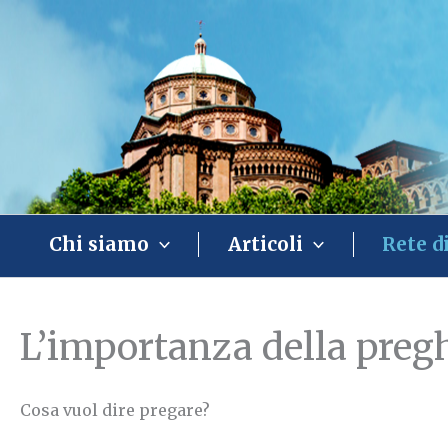
Vai
al
contenuto
Chi siamo
Articoli
Rete d
L’importanza della preg
Cosa vuol dire pregare?