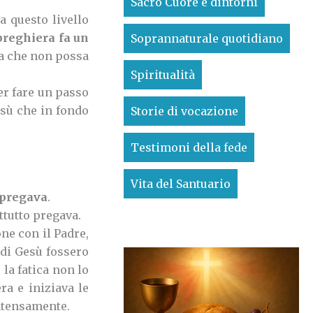
Sacro Cuore e dintorni
a questo livello
 preghiera fa un
Soprannaturale quotidiano
ta che non possa
Spiritualità
er fare un passo
esù che in fondo
Storie di vocazione
Testimoni della fede
Vita del Santuario
 pregava
.
ttutto pregava.
ne con il Padre,
 di Gesù fossero
 la fatica non lo
ra e iniziava le
ntensamente.