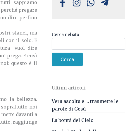
tutti sappiamo
, perché pregare
mmo dire perfino
ostri slanci, ma
Cerca nel sito
li con il solo. E
tura- vuol dire
noi prega.
E così
Cerca
noi: questo è il
Ultimi articoli
o la bellezza.
Vera ascolta e … trasmette le
soprattutto noi
parole di Gesù
 mette davanti a
La bontà del Cielo
tutto, raggiunge