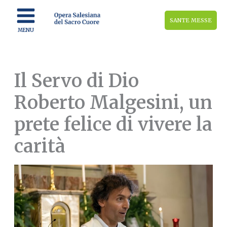
Vai
al
SANTE MESSE
contenuto
MENU
Il Servo di Dio
Roberto Malgesini, un
prete felice di vivere la
carità