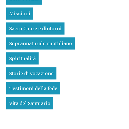
Missioni
Sacro Cuore e dintorni
Soprannaturale quotidiano
Spiritualità
Storie di vocazione
Testimoni della fede
Vita del Santuario