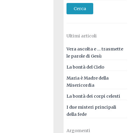
C
Cerca
a
p
Ultimi articoli
p
Vera ascolta e … trasmette
e
le parole di Gesù
l
La bontà del Cielo
l
Maria è Madre della
a
Misericordia
d
La bontà dei corpi celesti
e
I due misteri principali
della fede
l
B
Argomenti