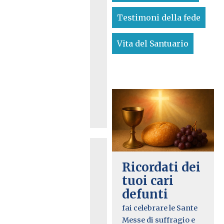
s
Testimoni della fede
t
a
Vita del Santuario
u
r
i
L
Ricordati dei
tuoi cari
a
defunti
P
fai celebrare le Sante
a
Messe di suffragio e