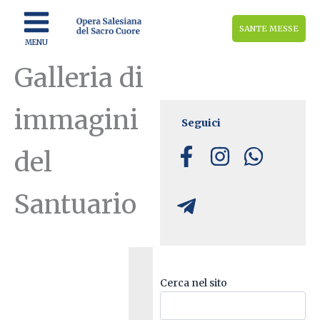
Vai
al
SANTE MESSE
contenuto
MENU
Galleria di
immagini
Seguici
del
Santuario
L
Cerca nel sito
a