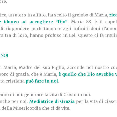
pre.
e, un utero in affitto, ha scelto il grembo di Maria,
ric
e idoneo ad accogliere “Dio”
: Maria SS. è il capo
 di rispondere perfettamente agli infiniti doni d’amo
a tra di loro, hanno profuso in Lei. Questo ci fa intui
 NOI
in Maria, Madre del suo Figlio, accende nel nostro c
voro di grazia, che è Maria,
è quello che Dio avrebbe 
ita cristiana
può fare in noi
.
uno di noi: generare la vita di Cristo in noi.
nche per noi.
Mediatrice di Grazia
per la vita di ciasc
 della Misericordia che ci dà vita.