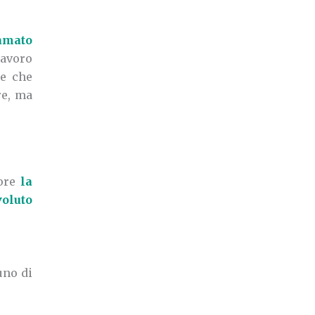
amato
lavoro
re che
re, ma
uore
la
voluto
uno di