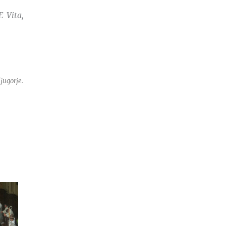
E Vita,
djugorje
.