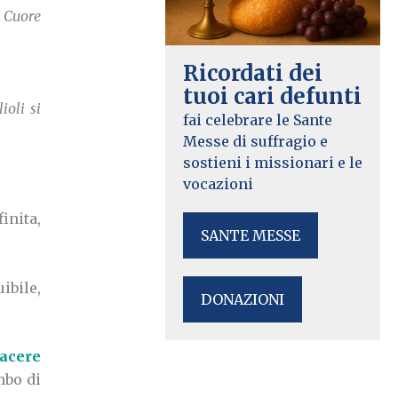
o Cuore
Ricordati dei
tuoi cari defunti
ioli si
fai celebrare le Sante
Messe di suffragio e
sostieni i missionari e le
vocazioni
inita,
SANTE MESSE
uibile,
DONAZIONI
tacere
mbo di