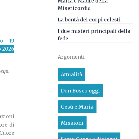
Maria è Madre della
Misericordia
La bontà dei corpi celesti
I due misteri principali della
fede
o – 19
 2026
Argomenti
rego.
Attualità
Don Bosco oggi
Gesù e Maria
azioni
Missioni
ore di
 Cuore
Sacro Cuore e dintorni