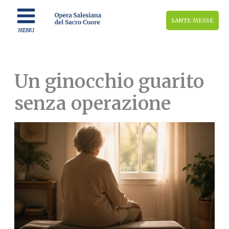
Vai
al
SANTE MESSE
contenuto
MENU
Un ginocchio guarito
senza operazione