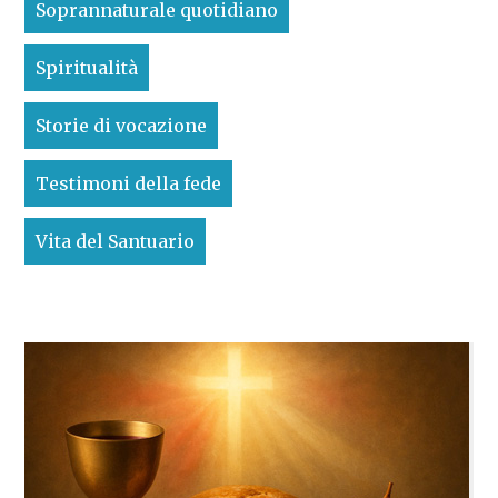
Soprannaturale quotidiano
Spiritualità
Storie di vocazione
Testimoni della fede
Vita del Santuario