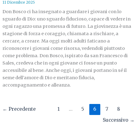
11 Dicembre 2025
Don Bosco ci ha insegnato a guardare i giovani con lo
sguardo di Dio: uno sguardo fiducioso, capace di vedere in
ogni ragazzo una promessa di futuro. La giovinezza è una
stagione di forza e coraggio, chiamata a rischiare, a
cercare, a creare. Ma oggi molti adulti faticano a
riconoscere i giovani come risorsa, vedendoli piuttosto
come problema. Don Bosco, ispirato da san Francesco di
Sales, credeva che in ogni giovane ci fosse un punto
accessibile al bene. Anche oggi, i giovani portano in sé il
seme dell’amore di Dio e meritano fiducia,
accompagnamento e alleanza.
←
Precedente
1
…
5
6
7
8
Successivo
→