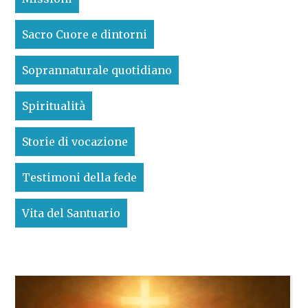
Sacro Cuore e dintorni
Soprannaturale quotidiano
Spiritualità
Storie di vocazione
Testimoni della fede
Vita del Santuario