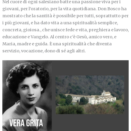
Nel cuore di ogni salesiano batte una passione viva per i
giovani, per l’oratorio, per la vita quotidiana. Don Bosco ha
mostrato che la santità è possibile per tutti, soprattutto per
i più giovani, e ha dato vita a una spiritualità semplice,
concreta, gioiosa., che unisce fede e vita, preghiera e lavoro,
educazione e Vangelo. Al centro c’è Gesù, amico vero, e
Maria, madre e guida. È una spiritualità che diventa
servizio, vocazione, dono di sé agli altri.