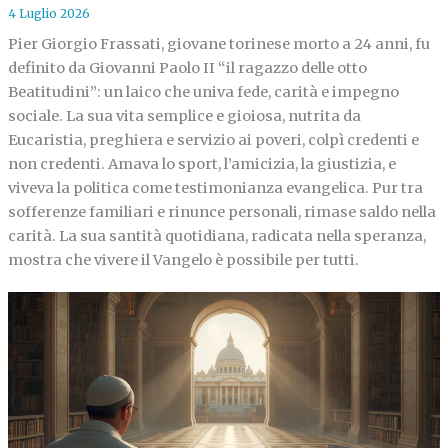
4 Luglio 2026
Pier Giorgio Frassati, giovane torinese morto a 24 anni, fu
definito da Giovanni Paolo II “il ragazzo delle otto
Beatitudini”: un laico che univa fede, carità e impegno
sociale. La sua vita semplice e gioiosa, nutrita da
Eucaristia, preghiera e servizio ai poveri, colpì credenti e
non credenti. Amava lo sport, l’amicizia, la giustizia, e
viveva la politica come testimonianza evangelica. Pur tra
sofferenze familiari e rinunce personali, rimase saldo nella
carità. La sua santità quotidiana, radicata nella speranza,
mostra che vivere il Vangelo è possibile per tutti.