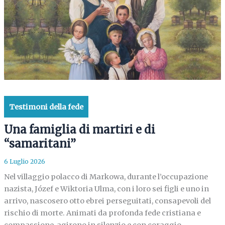
Testimoni della fede
Una famiglia di martiri e di
“samaritani”
6 Luglio 2026
Nel villaggio polacco di Markowa, durante l’occupazione
nazista, Józef e Wiktoria Ulma, con i loro sei figli e uno in
arrivo, nascosero otto ebrei perseguitati, consapevoli del
rischio di morte. Animati da profonda fede cristiana e
compassione, agirono in silenzio e con coraggio,