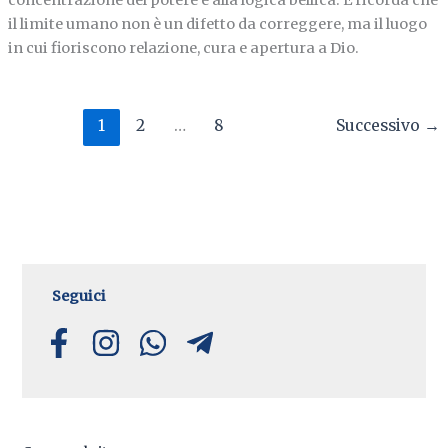
concentrazione del potere e alla logica bellica. E ricorda che
il limite umano non è un difetto da correggere, ma il luogo
in cui fioriscono relazione, cura e apertura a Dio.
1
2
…
8
Successivo
→
Seguici