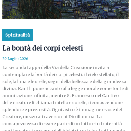
Spiritualità
La bontà dei corpi celesti
29 Luglio 2026
La seconda tappa della Via della Creazione invita a
contemplare la bontà dei corpi celesti: il cielo stellato, il
sole, la luna e le stelle, segni della bellezza e della grandezza
divina. Kant li pone accanto alla legge morale come fonte di
ammirazione infinita, mentre S. Francesco nel Cantico
delle creature li chiama fratello e sorelle, riconoscendone
splendore e preziosità. Ogni astro è immagine e voce del
Creatore, mezzo attraverso cui Dio illumina. La
consapevolezza di essere parte di un tutto e in fraternità
con il creato ci preserva dall’idolatria e dallo sfruttamento,