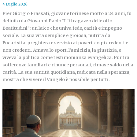
4 Luglio 2026
Pier Giorgio Frassati, giovane torinese morto a 24 anni, fu
definito da Giovanni Paolo II “il ragazzo delle otto
Beatitudini”: un laico che univa fede, carità e impegno
sociale. La sua vita semplice e gioiosa, nutrita da
Eucaristia, preghiera e servizio ai poveri, colpì credenti e
non credenti. Amava lo sport, l’amicizia, la giustizia, e
viveva la politica come testimonianza evangelica. Pur tra
sofferenze familiari e rinunce personali, rimase saldo nella
carità. La sua santità quotidiana, radicata nella speranza,
mostra che vivere il Vangelo è possibile per tutti.