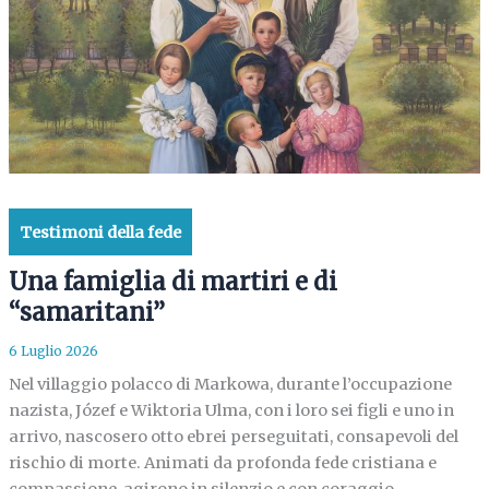
Testimoni della fede
Una famiglia di martiri e di
“samaritani”
6 Luglio 2026
Nel villaggio polacco di Markowa, durante l’occupazione
nazista, Józef e Wiktoria Ulma, con i loro sei figli e uno in
arrivo, nascosero otto ebrei perseguitati, consapevoli del
rischio di morte. Animati da profonda fede cristiana e
compassione, agirono in silenzio e con coraggio,