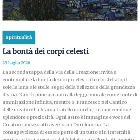
Spiritualità
La bontà dei corpi celesti
29 Luglio 2026
La seconda tappa della Via della Creazione invita a
contemplare la bontà dei corpi celesti: il cielo stellato, il
sole, la luna e le stelle, segni della bellezza e della grandezza
divina. Kant li pone accanto alla legge morale come fonte di
ammirazione infinita, mentre S. Francesco nel Cantico
delle creature li chiama fratello e sorelle, riconoscendone
splendore e preziosità. Ogni astro è immagine e voce del
Creatore, mezzo attraverso cui Dio illumina. La
consapevolezza di essere parte di un tutto e in fraternità
con il creato ci preserva dall’idolatria e dallo sfruttamento,