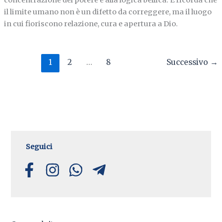
concentrazione del potere e alla logica bellica. E ricorda che
il limite umano non è un difetto da correggere, ma il luogo
in cui fioriscono relazione, cura e apertura a Dio.
1
2
…
8
Successivo
→
Seguici